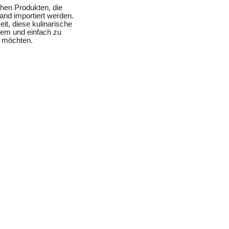
chen Produkten, die
and importiert werden.
it, diese kulinarische
uem und einfach zu
n möchten.