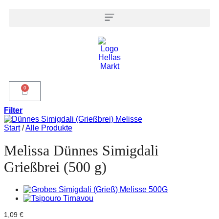
0
Filter
Start
/
Alle Produkte
Melissa Dünnes Simigdali
Grießbrei (500 g)
1,09
€