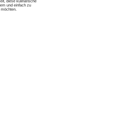
it, diese kulinarische
uem und einfach zu
n möchten.