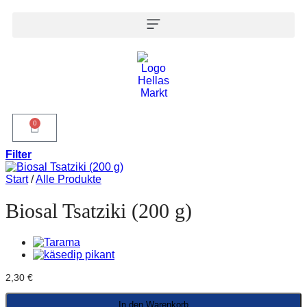
0
Filter
Start
/
Alle Produkte
Biosal Tsatziki (200 g)
2,30
€
In den Warenkorb